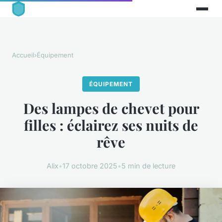
Accueil
›
Équipement
ÉQUIPEMENT
Des lampes de chevet pour
filles : éclairez ses nuits de
rêve
Alix
•
17 octobre 2025
•
5 min de lecture