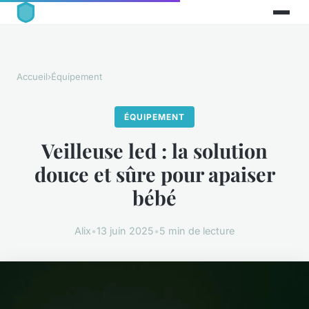
Accueil
›
Équipement
ÉQUIPEMENT
Veilleuse led : la solution
douce et sûre pour apaiser
bébé
Alix
•
13 juin 2025
•
5 min de lecture