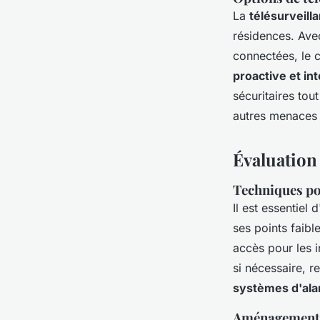
La
télésurveill
résidences. Ave
connectées, le 
proactive et in
sécuritaires tou
autres menaces 
Évaluation 
Techniques pou
Il est essentiel 
ses points faib
accès pour les i
si nécessaire, r
systèmes d'al
Aménagements 