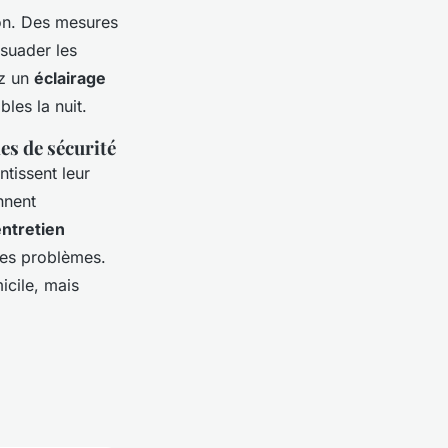
son. Des mesures
ssuader les
ez un
éclairage
les la nuit.
es de sécurité
tissent leur
nnent
entretien
 des problèmes.
icile, mais