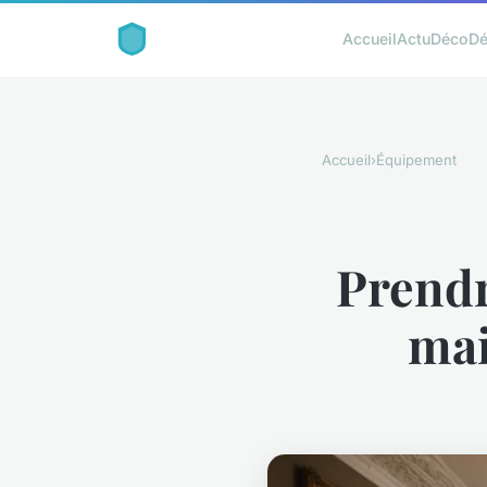
Accueil
Actu
Déco
D
Accueil
›
Équipement
Prendr
mai