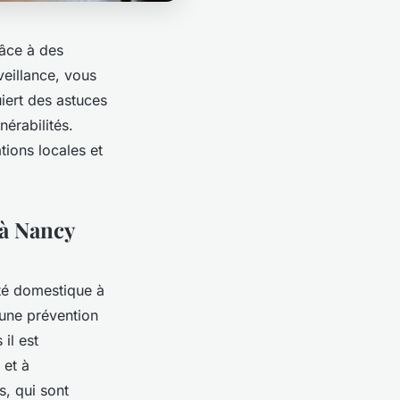
râce à des
eillance, vous
iert des astuces
érabilités.
ions locales et
 à Nancy
ité domestique à
 une prévention
il est
 et à
, qui sont