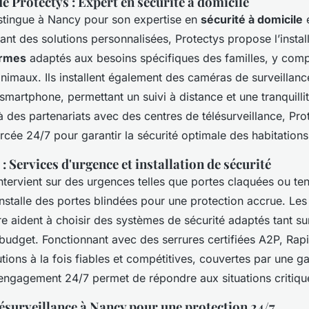
e Protectys : Expert en sécurité à domicile
stingue à Nancy pour son expertise en
sécurité à domicile
e
rant des solutions personnalisées, Protectys propose l’instal
armes
adaptés aux besoins spécifiques des familles, y comp
nimaux. Ils installent également des caméras de surveillanc
smartphone, permettant un suivi à distance et une tranquillit
 des partenariats avec des centres de télésurveillance, Pro
rcée 24/7 pour garantir la sécurité optimale des habitations
: Services d'urgence et installation de sécurité
ntervient sur des urgences telles que portes claquées ou ten
 installe des portes blindées pour une protection accrue. Les
e aident à choisir des systèmes de sécurité adaptés tant su
budget. Fonctionnant avec des serrures certifiées A2P, Rap
utions à la fois fiables et compétitives, couvertes par une ga
engagement 24/7 permet de répondre aux situations critique
ésurveillance à Nancy pour une protection 24/7