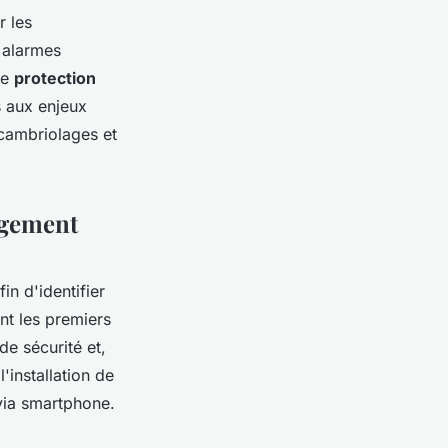
r les
 alarmes
ne
protection
s aux enjeux
s cambriolages et
logement
in d'identifier
nt les premiers
de sécurité et,
'installation de
 via smartphone.