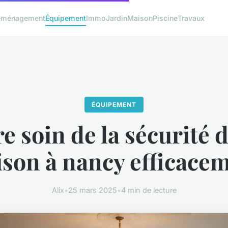
éménagement
Équipement
Immo
Jardin
Maison
Piscine
Travaux
ÉQUIPEMENT
e soin de la sécurité d
son à nancy efficace
Alix
•
25 mars 2025
•
4 min de lecture