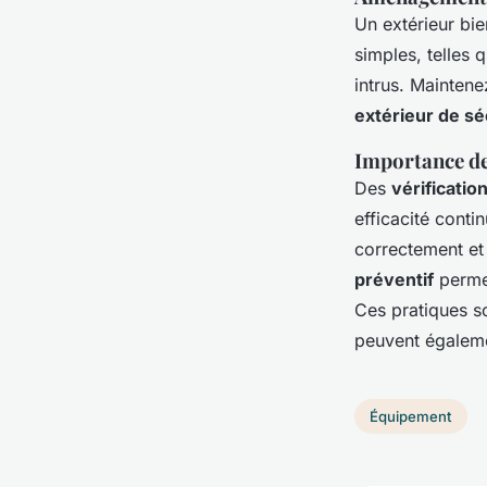
Un extérieur bi
simples, telles q
intrus. Maintene
extérieur de sé
Importance des
Des
vérificatio
efficacité cont
correctement et
préventif
permet
Ces pratiques s
peuvent égaleme
Équipement