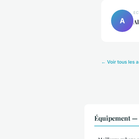
EC
A
Al
← Voir tous les 
Équipement — 