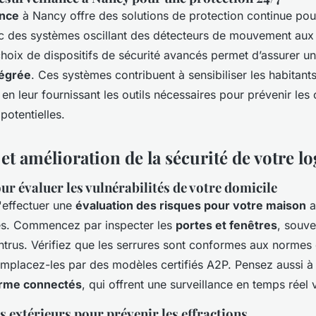
ance
à Nancy offre des solutions de protection continue pou
c des systèmes oscillant des détecteurs de mouvement aux
choix de dispositifs de sécurité avancés permet d’assurer u
tégrée
. Ces systèmes contribuent à sensibiliser les habitant
t en leur fournissant les outils nécessaires pour prévenir le
potentielles.
et amélioration de la sécurité de votre 
r évaluer les vulnérabilités de votre domicile
d'effectuer une
évaluation des risques pour votre maison
af
les. Commencez par inspecter les
portes et fenêtres
, souve
ntrus. Vérifiez que les serrures sont conformes aux normes 
emplacez-les par des modèles certifiés A2P. Pensez aussi à l
arme connectés
, qui offrent une surveillance en temps réel
extérieurs pour prévenir les effractions