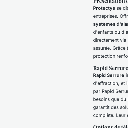
Présentation d
Protectys
se di
entreprises. Off
systèmes d'al
d'enfants ou d'a
directement via 
assurée. Grâce à
protection renfo
Rapid Serrure 
Rapid Serrure
i
d'effraction, et
par Rapid Serrur
besoins que du 
garantit des sol
complète. Leur 
Options de tél