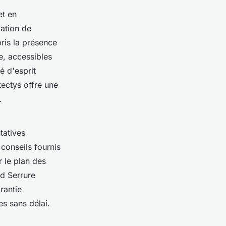
t en
lation de
ris la présence
e, accessibles
é d'esprit
tectys offre une
.
tatives
 conseils fournis
r le plan des
id Serrure
rantie
s sans délai.