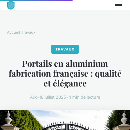
Accueil
›
Travaux
TRAVAUX
Portails en aluminium
fabrication française : qualité
et élégance
Alix
•
18 juillet 2025
•
4 min de lecture