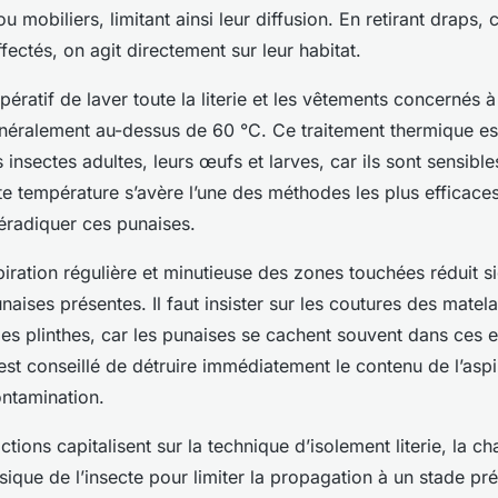
u mobiliers, limitant ainsi leur diffusion. En retirant draps, 
ffectés, on agit directement sur leur habitat.
impératif de laver toute la literie et les vêtements concernés 
néralement au-dessus de 60 °C. Ce traitement thermique es
 insectes adultes, leurs œufs et larves, car ils sont sensible
te température s’avère l’une des méthodes les plus efficac
éradiquer ces punaises.
aspiration régulière et minutieuse des zones touchées réduit s
aises présentes. Il faut insister sur les coutures des matelas
es plinthes, car les punaises se cachent souvent dans ces 
l est conseillé de détruire immédiatement le contenu de l’asp
ontamination.
tions capitalisent sur la technique d’isolement literie, la ch
ysique de l’insecte pour limiter la propagation à un stade pr