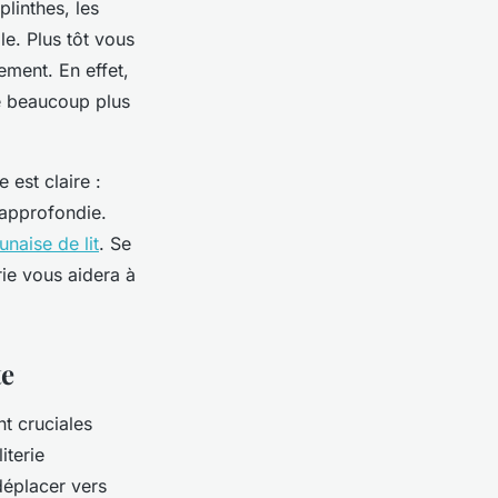
plinthes, les
le. Plus tôt vous
ement. En effet,
te beaucoup plus
e est claire :
 approfondie.
unaise de lit
. Se
erie vous aidera à
te
t cruciales
iterie
déplacer vers