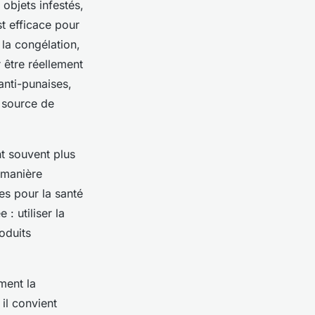
 objets infestés,
st efficace pour
 la congélation,
 être réellement
anti-punaises,
r source de
nt souvent plus
e manière
es pour la santé
 utiliser la
oduits
ment la
 il convient