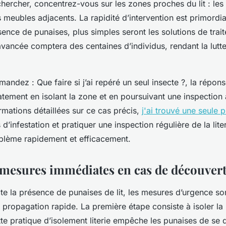
hercher, concentrez-vous sur les zones proches du lit : les 
es meubles adjacents. La rapidité d’intervention est primordia
ésence de punaises, plus simples seront les solutions de trait
 avancée comptera des centaines d’individus, rendant la lut
emandez :
Que faire si j’ai repéré un seul insecte ?
, la répons
tement en isolant la zone et en poursuivant une inspection
rmations détaillées sur ce cas précis,
j'ai trouvé une seule p
 d’infestation et pratiquer une inspection régulière de la lit
oblème rapidement et efficacement.
mesures immédiates en cas de découver
e la présence de punaises de lit, les mesures d’urgence son
r propagation rapide. La première étape consiste à isoler la l
te pratique d’isolement literie empêche les punaises de se 