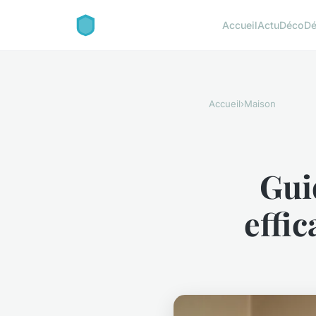
Accueil
Actu
Déco
D
Accueil
›
Maison
Gui
effic