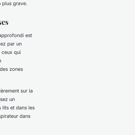
 plus grave.
ses
 approfondi est
cez par un
 ceux qui
e
é des zones
ièrement sur la
isez un
 lits et dans les
spirateur dans