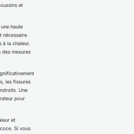
coussins et
à une haute
t nécessaire
s à la chaleur.
es des mesures
ignificativement
, les fissures
endroits. Une
irateur pour
aleur et
écoce. Si vous