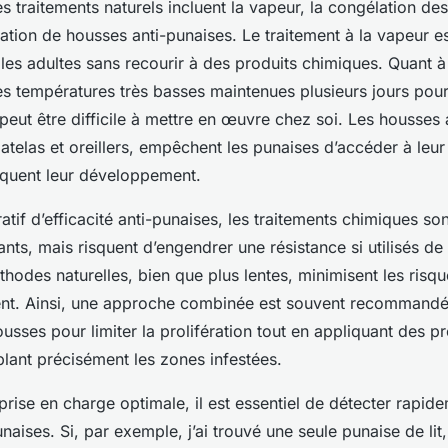
les traitements naturels incluent la vapeur, la congélation des
isation de housses anti-punaises. Le traitement à la vapeur e
 les adultes sans recourir à des produits chimiques. Quant à
s températures très basses maintenues plusieurs jours pour
 peut être difficile à mettre en œuvre chez soi. Les housses 
telas et oreillers, empêchent les punaises d’accéder à leu
loquent leur développement.
if d’efficacité anti-punaises, les traitements chimiques so
ants, mais risquent d’engendrer une résistance si utilisés d
hodes naturelles, bien que plus lentes, minimisent les risqu
ent. Ainsi, une approche combinée est souvent recommandée :
usses pour limiter la prolifération tout en appliquant des pr
lant précisément les zones infestées.
prise en charge optimale, il est essentiel de détecter rapide
aises. Si, par exemple, j’ai trouvé une seule punaise de lit,