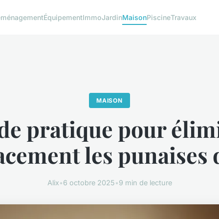
éménagement
Équipement
Immo
Jardin
Maison
Piscine
Travaux
MAISON
de pratique pour élim
acement les punaises d
Alix
•
6 octobre 2025
•
9 min de lecture