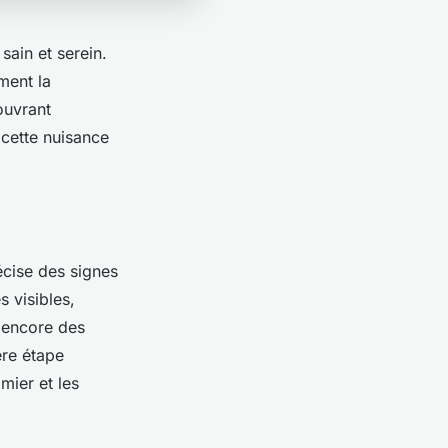
sain et serein.
ment la
ouvrant
 cette nuisance
écise des signes
s visibles,
u encore des
ère étape
mier et les