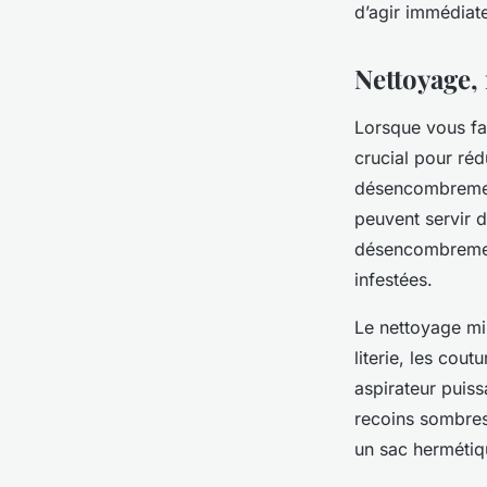
d’agir immédiat
Nettoyage, 
Lorsque vous fai
crucial pour ré
désencombrement
peuvent servir 
désencombrement 
infestées.
Le nettoyage min
literie, les cout
aspirateur puissa
recoins sombres.
un sac hermétique