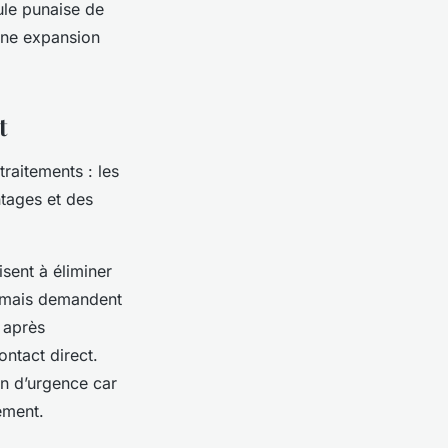
eule punaise de
 une expansion
t
traitements : les
ntages et des
sent à éliminer
s mais demandent
s après
ontact direct.
on d’urgence car
ement.