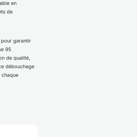
able en
nts de
 pour garantir
se 95
on de qualité,
ance débouchage
r chaque