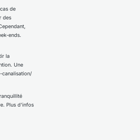
cas de
r des
 Cependant,
eek-ends.
ir la
ntion. Une
-canalisation/
anquillité
e. Plus d'infos