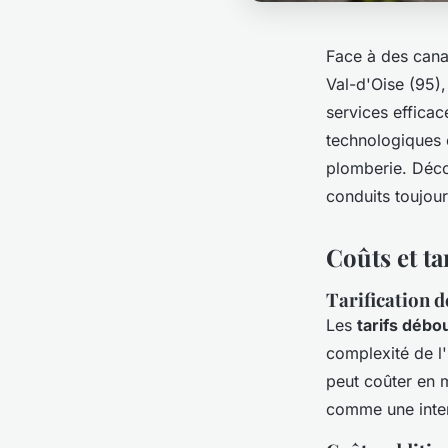
Face à des canal
Val-d'Oise (95)
services efficac
technologiques 
plomberie. Déco
conduits toujour
Coûts et ta
Tarification 
Les
tarifs débo
complexité de l
peut coûter en 
comme une interv