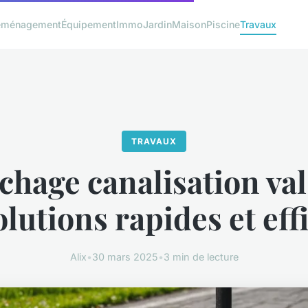
éménagement
Équipement
Immo
Jardin
Maison
Piscine
Travaux
TRAVAUX
hage canalisation val
solutions rapides et eff
Alix
•
30 mars 2025
•
3 min de lecture