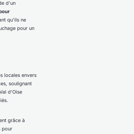
de d'un
pour
ant qu'ils ne
ouchage pour un
es locales envers
es, soulignant
Val d'Oise
iés.
ent grâce à
s pour