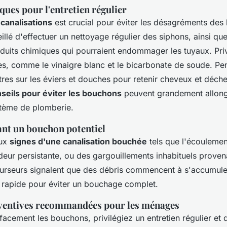
ques pour l'entretien régulier
 canalisations
est crucial pour éviter les désagréments des
eillé d'effectuer un nettoyage régulier des siphons, ainsi que 
uits chimiques qui pourraient endommager les tuyaux. Priv
, comme le vinaigre blanc et le bicarbonate de soude. Pens
iltres sur les éviers et douches pour retenir cheveux et déche
seils pour éviter les bouchons
peuvent grandement allong
stème de plomberie.
ant un bouchon potentiel
aux
signes d'une canalisation bouchée
tels que l'écoulement
eur persistante, ou des gargouillements inhabituels proven
urseurs signalent que des débris commencent à s'accumuler
n rapide pour éviter un bouchage complet.
ventives recommandées pour les ménages
facement les bouchons, privilégiez un entretien régulier e