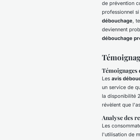
de prévention c
professionnel si
débouchage
, t
deviennent prob
débouchage pro
Témoignage
Témoignages de
Les
avis débou
un service de qu
la disponibilité
révèlent que l'a
Analyse des ret
Les consommateu
l'utilisation d