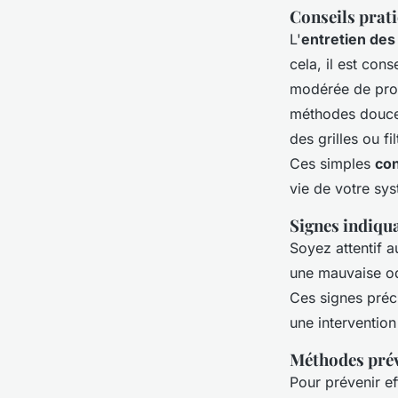
Conseils prati
L'
entretien des
cela, il est cons
modérée de prod
méthodes douces
des grilles ou f
Ces simples
con
vie de votre sy
Signes indiqu
Soyez attentif 
une mauvaise od
Ces signes préc
une interventio
Méthodes pré
Pour prévenir ef