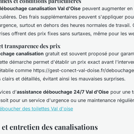
nels et conditions particulières
débouchage canalisation Val d'Oise
peuvent augmenter en 
culières. Des frais supplémentaires peuvent s'appliquer pou
'urgence, surtout en dehors des heures normales de travail.
rises offrent des prix fixes sans surtaxes, même pour les w
et transparence des prix
chage canalisation
gratuit est souvent proposé pour garant
tte démarche permet d'établir un prix exact avant l'interve
 établie comme https://gest-conect-val-doise.fr/debouchage
 clairs et détaillés, évitant ainsi les mauvaises surprises.
vices d'
assistance débouchage 24/7 Val d'Oise
pour une tr
 soit pour un service d'urgence ou une maintenance régulièr
oucher des toilettes Val d'oise
et entretien des canalisations