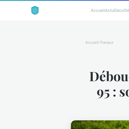
Accueil
Actu
Déco
D
Accueil
›
Travaux
Débouc
95 : 